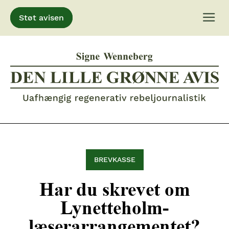
Støt avisen
Gå
til
indhold
BREVKASSE
Har du skrevet om
Lynetteholm-
læserarrangementet?