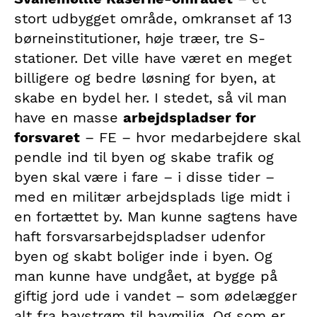
stort udbygget område, omkranset af 13
børneinstitutioner, høje træer, tre S-
stationer. Det ville have været en meget
billigere og bedre løsning for byen, at
skabe en bydel her. I stedet, så vil man
have en masse
arbejdspladser for
forsvaret
– FE – hvor medarbejdere skal
pendle ind til byen og skabe trafik og
byen skal være i fare – i disse tider –
med en militær arbejdsplads lige midt i
en fortættet by. Man kunne sagtens have
haft forsvarsarbejdspladser udenfor
byen og skabt boliger inde i byen. Og
man kunne have undgået, at bygge på
giftig jord ude i vandet – som ødelægger
alt fra havstrøm til havmiljø. Og som er