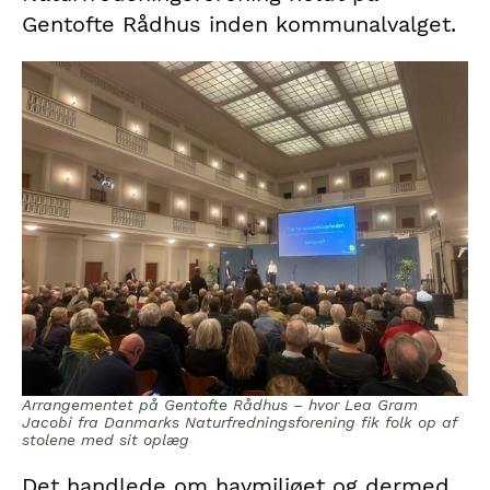
Gentofte Rådhus inden kommunalvalget.
Arrangementet på Gentofte Rådhus – hvor Lea Gram
Jacobi fra Danmarks Naturfredningsforening fik folk op af
stolene med sit oplæg
Det handlede om havmiljøet og dermed