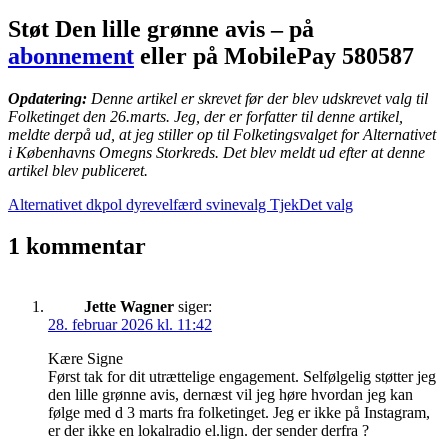
Støt Den lille grønne avis – på
abonnement
eller på MobilePay 580587
Opdatering:
Denne artikel er skrevet før der blev udskrevet valg til
Folketinget den 26.marts. Jeg, der er forfatter til denne artikel,
meldte derpå ud, at jeg stiller op til Folketingsvalget for Alternativet
i Københavns Omegns Storkreds. Det blev meldt ud efter at denne
artikel blev publiceret.
Alternativet
dkpol
dyrevelfærd
svinevalg
TjekDet
valg
1 kommentar
Jette Wagner
siger:
28. februar 2026 kl. 11:42
Kære Signe
Først tak for dit utrættelige engagement. Selfølgelig støtter jeg
den lille grønne avis, dernæst vil jeg høre hvordan jeg kan
følge med d 3 marts fra folketinget. Jeg er ikke på Instagram,
er der ikke en lokalradio el.lign. der sender derfra ?