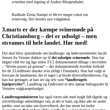
svinebus med tegning af Anders Morgenthaler.
Radikale Zenia Stampe er blevet meget vokal om
svinevalg. Her hendes nye valgplakat.
3.marts er der kæmpe svinemøde på
Christiansborg – det er udsolgt – men
streames til hele landet. Hør med!
Det skal blive spændende om landbrugs- og fødevareminister Jacob
Jensen fra Venstre dukker op til
det udsolgte svinemøde
. Han har
fægtet vildt for sig lige siden TV2 dokumentaren tilbage i december
– “Hvem passer på grisene” – der dokumenterede horrible forhold
for de 33.millioner danske svin (årligt i Danmark). Han har valgt at
forsvare de landmænd, der er taget i at bryde dyrevelfærdsloven. Og
han har gentaget, at han ser sig selv som
“landbrugets
hjælperytter”.
Landbrug og Fødevarer er den største bidragsyder til
Venstres valgkampsbudget.
Landbrugsministeren
har også været ude med nogle lidt tågede og
selvretfærdige udmeldinger om, at det er ham, og ikke alle de andre
partier, som nu taler om dyrevelfærd, der har stemt for bedre