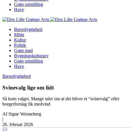
Grøn omstilling
Have
Bæredygtighed
Miljø
Kultur
Politik
Grøn mad
Bygningskulturarv
Grøn omstilling
Have
Bæredygtighed
Svinevalg lige om lidt
Så kom valget. Mange taler om at det bliver et “svinevalg” efter
borgerforslag fik medvind
Af
Signe Wenneberg
|
26. februar 2026