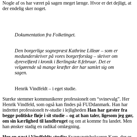
Nogle af os har været på sagen meget længe. Hvor er det dejligt, at
der endelig sker noget.
Dokumentation fra Folketinget.
Den borgerlige sognepræst Kathrine Lilleør – som er
medunderskriver på vores borgerforslag – skriver om
dyrevelfærd i kronik i Berlingske 8.februar
.
Det er
velgørende så mange kræfter der har samlet sig om
sagen.
Henrik Vindfeldt – i eget studie.
Stærke stemmer kommunikerer professionelt om “svinevalg”. Her
Henrik Vindfeld, som også kan findes på FUDdanmark. Han har
indrettet professionelt tv-studie i lejligheden
Han har gæster fra
begge politiske fløje i sit studie – og at han taler, ligesom jeg gør,
om sin kærlighed til landbruget
og om at komme fra landet. Men
han ønsker stadig en radikal omlægning.
Her en gæst i Vindfeldts studie:
Sværvægtsbokseren Kem, der er