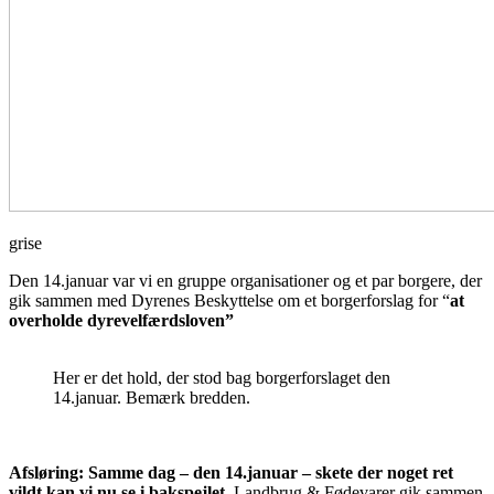
grise
Den 14.januar var vi en gruppe organisationer og et par borgere, der
gik sammen med Dyrenes Beskyttelse om et borgerforslag for “
at
overholde dyrevelfærdsloven”
Her er det hold, der stod bag borgerforslaget den
14.januar. Bemærk bredden.
Afsløring:
Samme dag – den 14.januar – skete der noget ret
vildt kan vi nu se i bakspejlet.
Landbrug & Fødevarer gik sammen