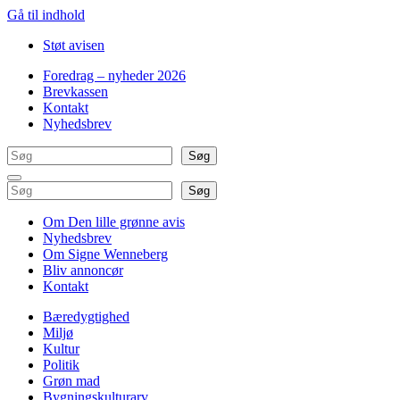
Gå til indhold
Støt avisen
Foredrag – nyheder 2026
Brevkassen
Kontakt
Nyhedsbrev
Søg
Søg
Søg
Søg
Om Den lille grønne avis
Nyhedsbrev
Om Signe Wenneberg
Bliv annoncør
Kontakt
Bæredygtighed
Miljø
Kultur
Politik
Grøn mad
Bygningskulturarv