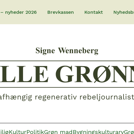
 – nyheder 2026
Brevkassen
Kontakt
Nyhedsb
iljø
Kultur
Politik
Grøn mad
Bygningskulturarv
Grø