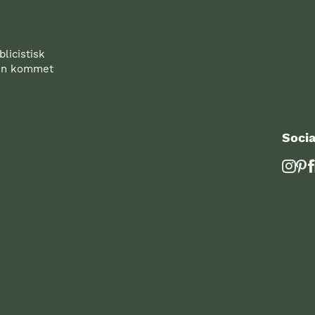
licistisk
den kommet
Socia