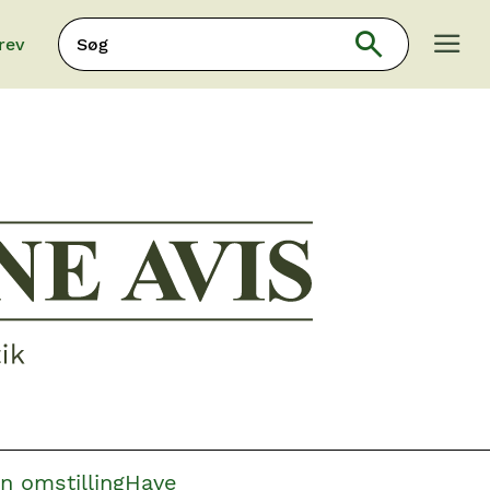
Søg
rev
Søg
n omstilling
Have