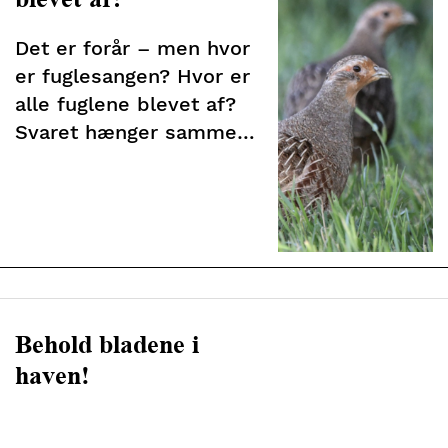
Det er forår – men hvor
er fuglesangen? Hvor er
alle fuglene blevet af?
Svaret hænger sammen
med rent drikkevand,
tab af biodiversitet og
for lidt rod
Behold bladene i
haven!