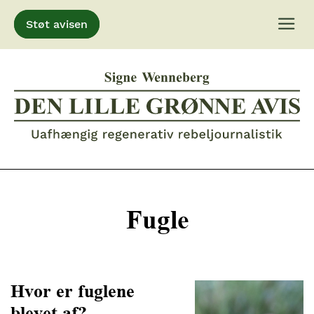
Støt avisen
Gå
til
indhold
Fugle
Hvor er fuglene
blevet af?