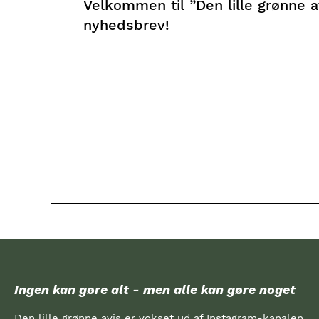
Velkommen til ”Den lille grønne 
nyhedsbrev!
Ingen kan gøre alt - men alle kan gøre noget
Den lille grønne avis er vokset ud af Instagram-kanalen