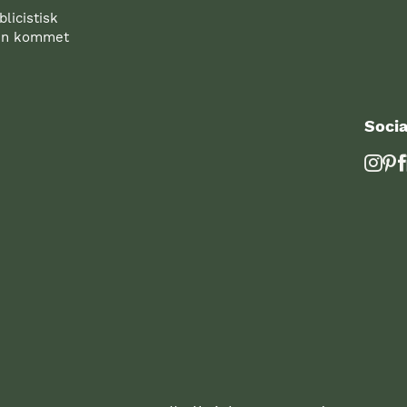
licistisk
den kommet
Socia