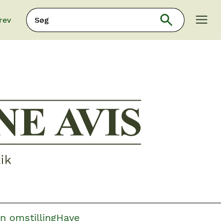
Søg
rev
Søg
n omstilling
Have