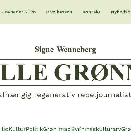
 – nyheder 2026
Brevkassen
Kontakt
Nyhedsb
iljø
Kultur
Politik
Grøn mad
Bygningskulturarv
Grø