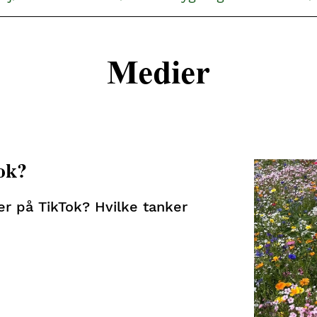
Medier
ok?
er på TikTok? Hvilke tanker