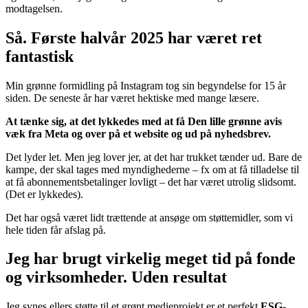
modtagelsen.
Så. Første halvår 2025 har været ret
fantastisk
Min grønne formidling på Instagram tog sin begyndelse for 15 år
siden. De seneste år har været hektiske med mange læsere.
At tænke sig, at det lykkedes med at få Den lille grønne avis
væk fra Meta og over på et website og ud på nyhedsbrev.
Det lyder let. Men jeg lover jer, at det har trukket tænder ud. Bare de
kampe, der skal tages med myndighederne – fx om at få tilladelse til
at få abonnementsbetalinger lovligt – det har været utrolig slidsomt.
(Det er lykkedes).
Det har også været lidt trættende at ansøge om støttemidler, som vi
hele tiden får afslag på.
Jeg har brugt virkelig meget tid på fonde
og virksomheder. Uden resultat
Jeg synes ellers støtte til et grønt medieprojekt er et perfekt
ESG-