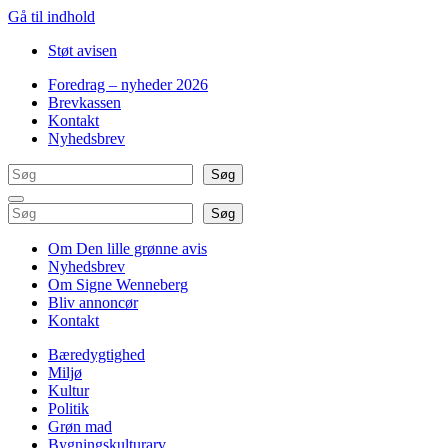
Gå til indhold
Støt avisen
Foredrag – nyheder 2026
Brevkassen
Kontakt
Nyhedsbrev
Søg
Søg
Søg
Søg
Om Den lille grønne avis
Nyhedsbrev
Om Signe Wenneberg
Bliv annoncør
Kontakt
Bæredygtighed
Miljø
Kultur
Politik
Grøn mad
Bygningskulturarv