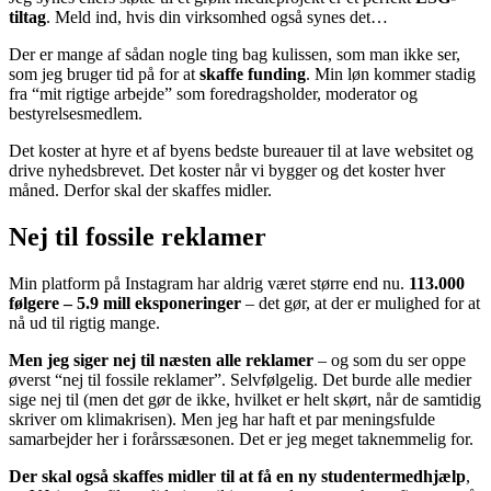
tiltag
. Meld ind, hvis din virksomhed også synes det…
Der er mange af sådan nogle ting bag kulissen, som man ikke ser,
som jeg bruger tid på for at
skaffe funding
. Min løn kommer stadig
fra “mit rigtige arbejde” som foredragsholder, moderator og
bestyrelsesmedlem.
Det koster at hyre et af byens bedste bureauer til at lave websitet og
drive nyhedsbrevet. Det koster når vi bygger og det koster hver
måned. Derfor skal der skaffes midler.
Nej til fossile reklamer
Min platform på Instagram har aldrig været større end nu.
113.000
følgere – 5.9 mill eksponeringer
– det gør, at der er mulighed for at
nå ud til rigtig mange.
Men jeg siger nej til næsten alle reklamer
– og som du ser oppe
øverst “nej til fossile reklamer”. Selvfølgelig. Det burde alle medier
sige nej til (men det gør de ikke, hvilket er helt skørt, når de samtidig
skriver om klimakrisen). Men jeg har haft et par meningsfulde
samarbejder her i forårssæsonen. Det er jeg meget taknemmelig for.
Der skal også skaffes midler til at få en ny studentermedhjælp
,