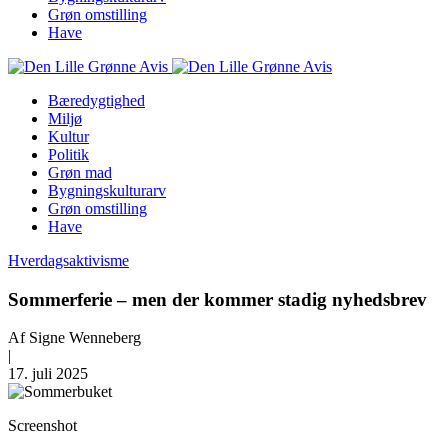
Grøn omstilling
Have
Bæredygtighed
Miljø
Kultur
Politik
Grøn mad
Bygningskulturarv
Grøn omstilling
Have
Hverdagsaktivisme
Sommerferie – men der kommer stadig nyhedsbrev
Af
Signe Wenneberg
|
17. juli 2025
Screenshot