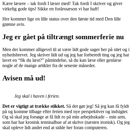
Kære læsere – tak fordi I læser med! Tak fordi I skriver og giver
virkelig gode tips! Sikke en forårssæson vi har haft!
Her kommer lige en lille status over den første tid med Den lille
grønne avis.
Jeg er gået på tiltrængt sommerferie nu
Men der kommer alligevel til at være lidt gode sager her på sitet og i
nyhedsbrevet. Jeg skriver lidt ud og jeg har forberedt ting og jeg har
lavet en “fik du læst?” påmindelse, så du kan læse eller genlæse
nogle af de mange artikler fra de seneste måneder.
Avisen må ud!
Jeg skal i haven i ferien.
Det er vigtigt at trække stikket.
Så det gør jeg! Så jeg kan få fyldt
på og komme tilbage efter ferien med nye perspektiver og indsigter.
Og så skal jeg forsøge at få lidt ro på min arbejdsskade – min arm,
som har har kronisk tennisalbue af at skrive (næsten ironisk). Og jeg
skal opleve lidt andet end at sidde her foran computeren.