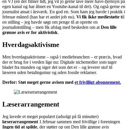
en VJ (en der filmer lidt, jeg vil jo gerne lave mere have-fjernsyn på
egen kanal og har åbnet en Youtube-kanal til det). Og også gerne en
journalist ansat i årsværk. En god en. Som ham jeg havde i praktik i
februar måned (han har et andet job nu).
Vi fik ikke mediestøtte t
il
en stilling – jeg havde søgt om penge til at oprette en
journaliststilling – men fik afslag med beskeden om at
Den lille
grønne avis er for aktivistisk
.
Hverdagsaktivisme
Men hverdagsaktivisme – også i mediebranchen – er præcis, hvad
der er brug for i verden lige nu: Digitale nichemedier som tager
bladet fra munden og siger det som det er – og leverer stof til
læseren uden betalingsmur og uden fossile reklamer.
Derfor: Støt meget gerne avisen med
et frivilligt abonnement.
Læserarrangement
Jeg lavede et meget populært (udsolgt på få minutter)
læserarrangement
1.februar sammen med frivillige i foreningen
Ingen tid at spilde
, der støtter op om Den lille grønne avis