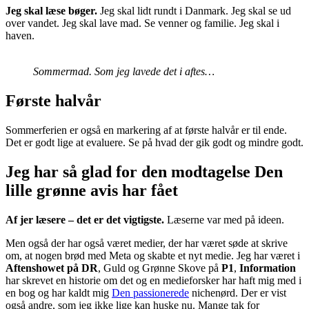
Jeg skal læse bøger.
Jeg skal lidt rundt i Danmark. Jeg skal se ud
over vandet. Jeg skal lave mad. Se venner og familie. Jeg skal i
haven.
Sommermad. Som jeg lavede det i aftes…
Første halvår
Sommerferien er også en markering af at første halvår er til ende.
Det er godt lige at evaluere. Se på hvad der gik godt og mindre godt.
Jeg har så glad for den modtagelse Den
lille grønne avis har fået
Af jer læsere – det er det vigtigste.
Læserne var med på ideen.
Men også der har også været medier, der har været søde at skrive
om, at nogen brød med Meta og skabte et nyt medie. Jeg har været i
Aftenshowet på DR
, Guld og Grønne Skove på
P1
,
Information
har skrevet en historie om det og en medieforsker har haft mig med i
en bog og har kaldt mig
Den passionerede
nichenørd. Der er vist
også andre, som jeg ikke lige kan huske nu. Mange tak for