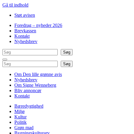
Gå til indhold
Støt avisen
Foredrag – nyheder 2026
Brevkassen
Kontakt
Nyhedsbrev
Søg
Søg
Søg
Søg
Om Den lille grønne avis
Nyhedsbrev
Om Signe Wenneberg
Bliv annoncør
Kontakt
Bæredygtighed
Miljø
Kultur
Politik
Grøn mad
Bygningskulturarv