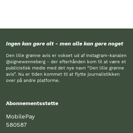
d
l
æ
g
s
Ingen kan gøre alt - men alle kan gøre noget
i
Den lille grønne avis er vokset ud af Instagram-kanalen
@signewenneberg - der efterhånden kom til at være et
n
publicistisk medie med det nye navn “Den lille grønne
d
avis”. Nu er tiden kommet til at flytte journalistikken
over på andre platforme.
d
e
l
Abonnementsstøtte
i
MobilePay
n
580587
g