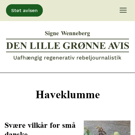
Støt avisen
Gå
til
indhold
Haveklumme
Svære vilkår for små
danske