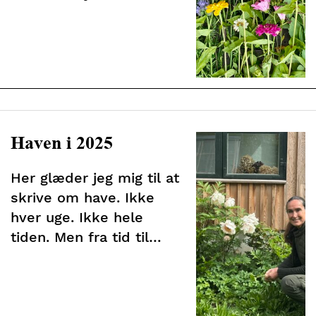
derud. Gå lidt rundt på
græs i bare fødder.
Nyde lyset. Forbinde sig
med det lille stykke
natur. Man får ro i
kroppen. Og det er
videnskabeligt bevist, at
Haven i 2025
haveterapi virker
beroligende på
Her glæder jeg mig til at
stressede mennesker
skrive om have. Ikke
hver uge. Ikke hele
tiden. Men fra tid til
anden.