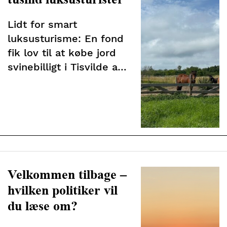
Lidt for smart
luksusturisme: En fond
fik lov til at købe jord
svinebilligt i Tisvilde af
staten – mod lovning
om at bruge området til
fordel for sårbare børn
Velkommen tilbage –
hvilken politiker vil
du læse om?