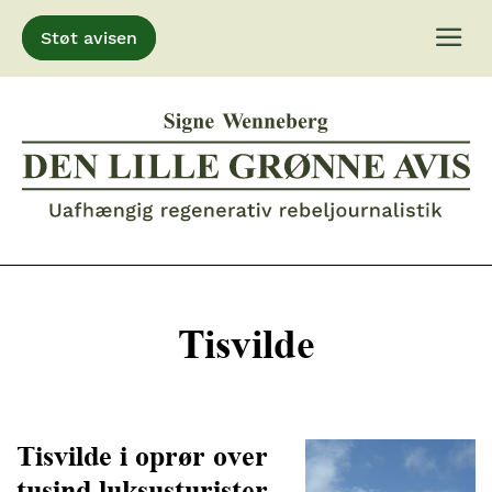
Støt avisen
Gå
til
indhold
Tisvilde
Tisvilde i oprør over
tusind luksusturister