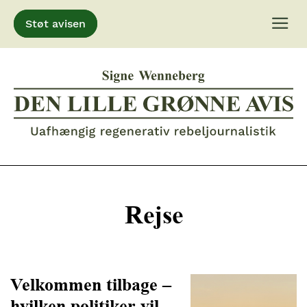
Støt avisen
Gå
til
indhold
Rejse
Velkommen tilbage –
hvilken politiker vil