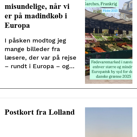
misundelige, når vi
er på madindkøb i
Europa
I påsken modtog jeg
mange billeder fra
læsere, der var på rejse
– rundt i Europa – og
de sendte mig billeder
fra vidunderlige
madmarkeder og
supermarkeder.
Postkort fra Lolland